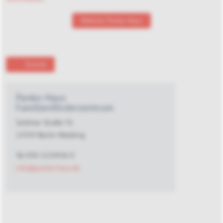
Website Panke-Haus
Zurück
Panke-Haus
Familienförderzentrum
Soldiner Straße 76
13359 Berlin-Wedding
Tel 030 2219436 0
info@panke-haus.de