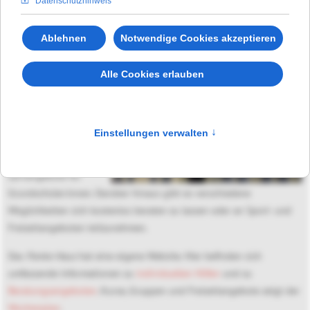
herausfordernden
Lebenslagen leisten
die Fachkräfte
intensive Hilfen.
Kostenfrei und für
alle zugänglich sind
bspw. Elternkurse zu
Erziehung und
Familienalltag oder
Lernangebote für
Grundschüler:innen. Darüber hinaus gibt es verschiedene
Möglichkeiten sich kostenlos beraten zu lassen oder an Sport- und
Freizeitangeboten teilzunehmen.
Das
Panke-Haus
hat eine eigene Website. Hier befinden sich
umfassende Informationen zu
individuellen Hilfen
und zu
Beratungsangeboten
. Kurse, Gruppen und Freizeitangebote zeigt der
Wochenplan
.