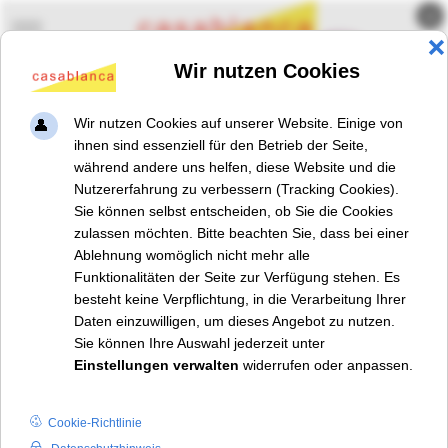
×
Mobile Menu Toggle
Familienförderzentrum Panke-
Haus
Seit 2011 gibt es unser
Panke-Haus
im Soldiner Kiez.
Hier finden Eltern und
Kinder Austausch mit
anderen,
Bildungsangebote
und individuelle
Unterstützung. Für
Familien und Kinder
in besonders